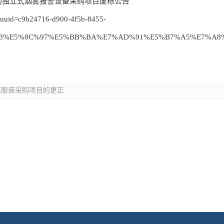
的独立式烟雾报警设备采购项目废标公告
il?uuid=c9b24716-d900-4f5b-8455-
%B2%B3%E5%8C%97%E5%BB%BA%E7%AD%91%E5%B7%A5%E7
练服装采购项目的更正