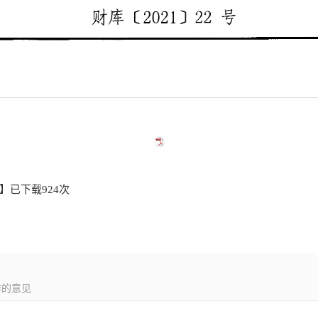
】已下载
924
次
作的意见